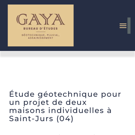
Passer
au
contenu
Tog
Nav
Géologue au Luc
Assainissement
Étude géotechnique à
Saint-Jurs (04)
Pluvial
Étude géotechnique pour
un projet de deux
Géotechnique
maisons individuelles à
Saint-Jurs (04)
Actualités